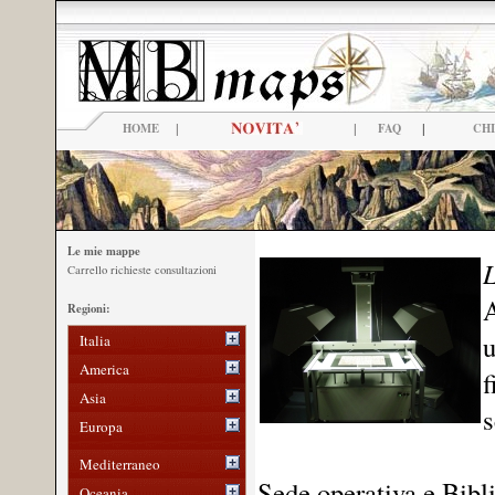
|
|
|
HOME
FAQ
CHI
Le mie mappe
L
Carrello richieste consultazioni
A
Regioni:
u
Italia
America
f
Asia
s
Europa
Mediterraneo
Sede operativa e Bibl
Oceania