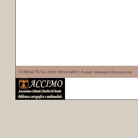
CONTACTS Tel. 0039 3801414002 | E-mail: mbmaps1@gmail.com