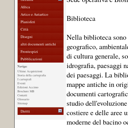
Africa
Artico e Antartico
Biblioteca
Planisferi
Città
Nella biblioteca sono 
Disegni
altri documenti antichi
geografico, ambientale,
Frontespizi
di cultura generale, s
Pubblicazioni
idrografia, paesaggi na
Naviga:
Ultime Acquisizioni
dei paesaggi. La bibli
Storia della cartografia
I cartografi
mappe antiche in origi
Eventi
Edizioni Accimo
documenti cartografici
Brochure MB
Contatti
Glossario
studio dell'evoluzione 
Sitemap
costiere e delle aree 
Diritti
moderne del bacino oc