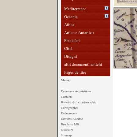
Mediterraneo
Oceania
Africa
Artico e Antartico
Planisferi
Città
Disegni
altri documenti antichi
Pages de titre
Menu:
Dernieres Acquisitions
Contacts
Histoire de la cartographie
Cartographes
Événements
Editions Accimo
Brochure MB
Glossaire
Sitemap