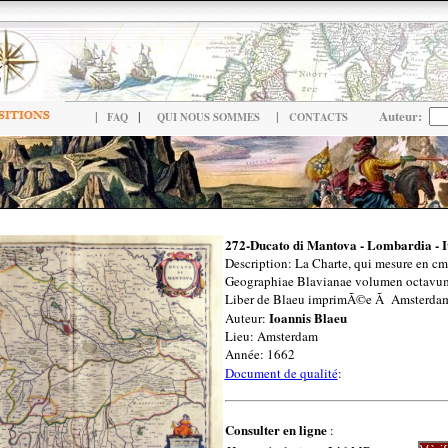
|
|
|
Auteur:
FAQ
QUI NOUS SOMMES
CONTACTS
272-Ducato di Mantova - Lombardia - I
Description: La Charte, qui mesure en cm 
Geographiae Blavianae volumen octavum
Liber de Blaeu imprimÃ©e Ã Amsterdam
Ioannis Blaeu
Auteur:
Lieu: Amsterdam
Année: 1662
Document de qualité
:
Consulter en ligne
: