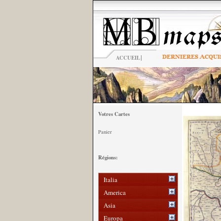
|
ACCUEIL
Votres Cartes
Panier
Régions:
Italia
America
Asia
Europa