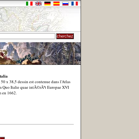
talia
50 x 38,5 dessin est contenue dans l'Atlas
 Quo Italie quae intÃ©rÃªt Europae XVI
 en 1662.