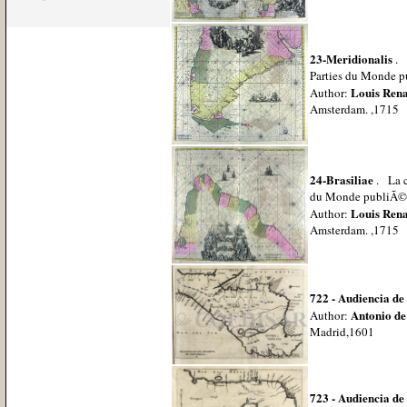
23-Meridionalis
. L
Parties du Monde p
Louis Ren
Author:
Amsterdam. ,1715
24-Brasiliae
. La ca
du Monde publiÃ© 
Louis Ren
Author:
Amsterdam. ,1715
722 - Audiencia d
Antonio de
Author:
Madrid,1601
723 - Audiencia d