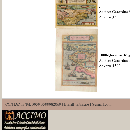
.
Gerardus d
Author:
Anversa,1593
1000-Quivirae Regn
Gerardus d
Author:
Anversa,1593
CONTACTS Tel. 0039 3388082069 | E-mail: mbmaps1@gmail.com