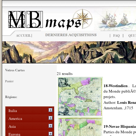
|
|
|
ACCUEIL
FAQ
QUI
Votres Cartes
21 results
Panier
18-Westindien
. La 
du Monde publiÃ© 
projets.
Régions:
Louis Ren
Author:
Amsterdam. ,1715
Italia
America
19-Novae Hispania
Asia
Parties du Monde 
Europa