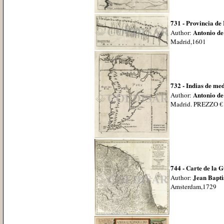
731 - Provincia de
Antonio de
Author:
Madrid,1601
732 - Indias de me
Antonio de
Author:
Madrid. PREZZO € 
744 - Carte de la 
Jean Bapti
Author:
Amsterdam,1729