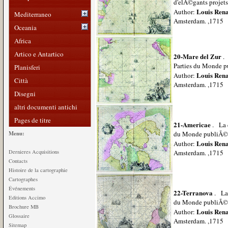
d'elÃ©gants projets
Louis Ren
Author:
Mediterraneo
Amsterdam. ,1715
Oceania
Africa
Artico e Antartico
20-Mare del Zur
. 
Parties du Monde p
Planisferi
Louis Ren
Author:
Città
Amsterdam. ,1715
Disegni
altri documenti antichi
Pages de titre
21-Americae
. La c
Menu:
du Monde publiÃ© 
Louis Ren
Author:
Dernieres Acquisitions
Amsterdam. ,1715
Contacts
Histoire de la cartographie
Cartographes
Événements
22-Terranova
. La 
Editions Accimo
du Monde publiÃ© 
Brochure MB
Louis Ren
Author:
Glossaire
Amsterdam. ,1715
Sitemap