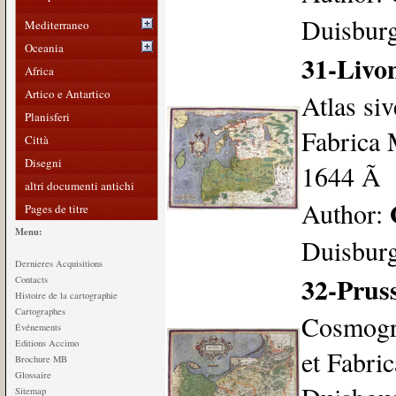
Duisburg
Mediterraneo
Oceania
31-Livon
Africa
Artico e Antartico
Atlas si
Planisferi
Fabrica 
Città
Disegni
1644 Ã 
altri documenti antichi
Author:
Pages de titre
Menu:
Duisburg
Dernieres Acquisitions
32-Prus
Contacts
Histoire de la cartographie
Cartographes
Cosmogra
Événements
Editions Accimo
et Fabri
Brochure MB
Glossaire
Sitemap