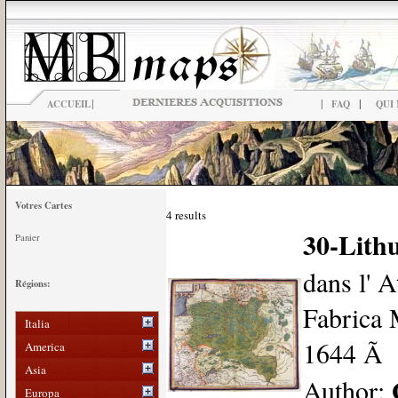
|
|
|
ACCUEIL
FAQ
QUI
Votres Cartes
4 results
30-Lithu
Panier
dans l' 
Régions:
Fabrica 
Italia
1644 Ã D
America
Asia
Author:
Europa