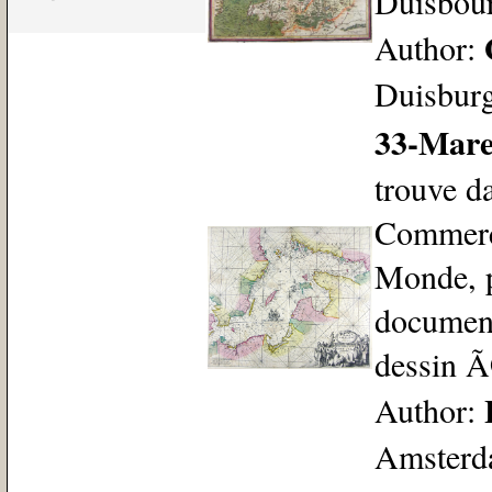
Duisbour
Author:
Duisburg
33-Mare
trouve da
Commerce
Monde, 
document
dessin 
Author:
Amsterd