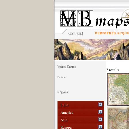
|
ACCUEIL
Votres Cartes
2 results
Panier
Régions:
Italia
America
Asia
Europa