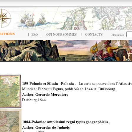
|
|
|
Auteur:
FAQ
QUI NOUS SOMMES
CONTACTS
159-Polonia et Silesia - Polonia
. La carte se trouve dans l' Atlas 
Mundi et Fabricati Figura, publiÃ© en 1644 Ã Duisbourg.
Gerardo Mercatore
Author:
Duisburg,1644
1004-Poloniae amplissimi regni typus geographicus
.
Gerardus de Judaeis
Author: