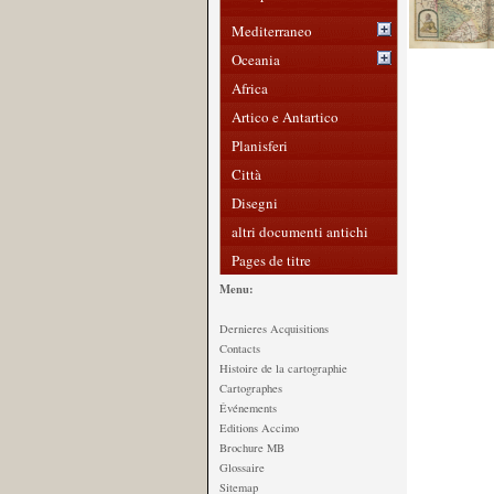
Mediterraneo
Oceania
Africa
Artico e Antartico
Planisferi
Città
Disegni
altri documenti antichi
Pages de titre
Menu:
Dernieres Acquisitions
Contacts
Histoire de la cartographie
Cartographes
Événements
Editions Accimo
Brochure MB
Glossaire
Sitemap