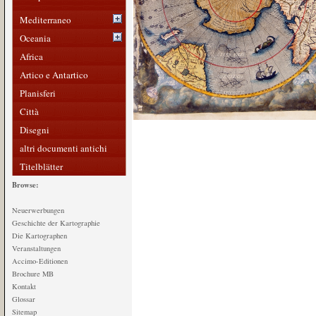
Mediterraneo
Oceania
Africa
Artico e Antartico
Planisferi
Città
Disegni
altri documenti antichi
Titelblätter
Browse:
Neuerwerbungen
Geschichte der Kartographie
Die Kartographen
Veranstaltungen
Accimo-Editionen
Brochure MB
Kontakt
Glossar
Sitemap