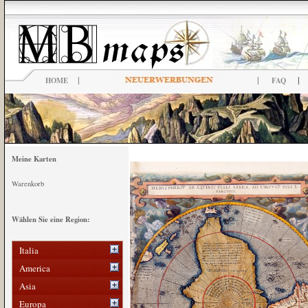
|
|
|
HOME
FAQ
Meine Karten
Warenkorb
Wählen Sie eine Region:
Italia
America
Asia
Europa