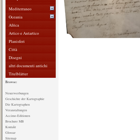
Mediterraneo
Oceania
Africa
Artico e Antartico
Planisferi
Città
Disegni
altri documenti antichi
Titelblätter
Browse:
Neuerwerbungen
Geschichte der Kartographie
Die Kartographen
Veranstaltungen
Accimo-Editionen
Brochure MB
Kontakt
Glossar
Sitemap