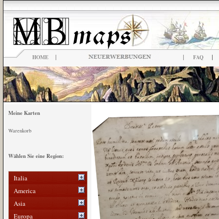
|
|
|
HOME
FAQ
Meine Karten
Warenkorb
Wählen Sie eine Region:
Italia
America
Asia
Europa