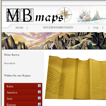
|
|
|
HOME
FAQ
Meine Karten
Warenkorb
Wählen Sie eine Region:
Italia
America
Asia
Europa