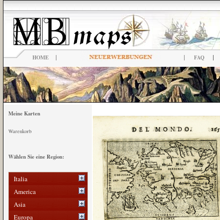
|
|
|
HOME
FAQ
Meine Karten
Warenkorb
Wählen Sie eine Region:
Italia
America
Asia
Europa