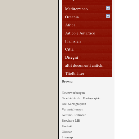
Mediterraneo
Oceania
Africa
Artico e Antartico
Planisferi
Città
Disegni
altri documenti antichi
Titelblätter
Browse:
Neuerwerbungen
Geschichte der Kartographie
Die Kartographen
Veranstaltungen
Accimo-Editionen
Brochure MB
Kontakt
Glossar
Sitemap