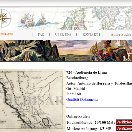
|
|
|
Autor Suche
|
FAQ
ÜBER UNS
KONTAKT
726 - Audiencia de Lima
Beschreibung:
Antonio de Herrera y Tordesilla
Autor:
Ort: Madrid
Jahr: 1601
Qualität Dokument
:
Online kaufen
:
20/100
Hochauflösende:
MB ;
1/5
Mittlere Auflösung:
MB ;