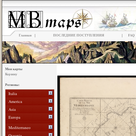
|
|
Главная
ПОСЛЕДНИЕ ПОСТУПЛЕНИЯ
FAQ
Мои карты
Корзину
Регионы:
Italia
America
Asia
Europa
Mediterraneo
Oceania