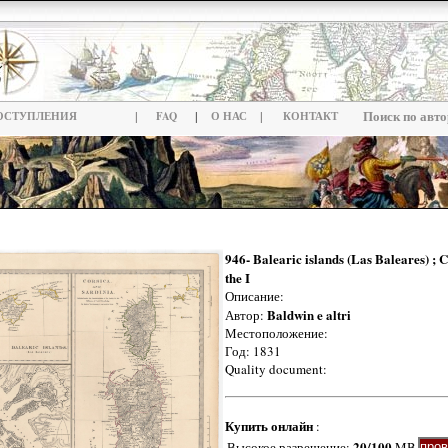
|
|
|
Поиск по авто
ОСТУПЛЕНИЯ
FAQ
О НАС
КОНТАКТ
946- Balearic islands (Las Baleares) ; C
the I
Описание:
Baldwin e altri
Автор:
Местоположение:
Год: 1831
Quality document:
Купить онлайн
:
20/100
Высокое разрешение:
MB