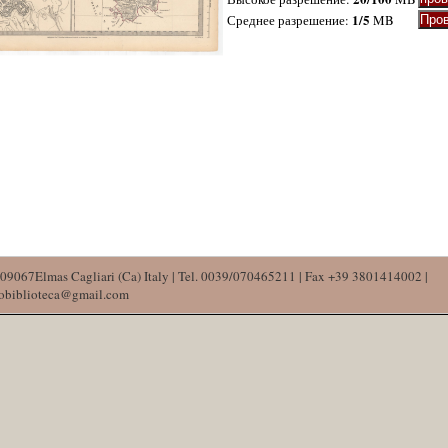
1/5
Среднее разрешение:
MB
09067Elmas Cagliari (Ca) Italy | Tel. 0039/070465211 | Fax +39 3801414002 |
mobiblioteca@gmail.com