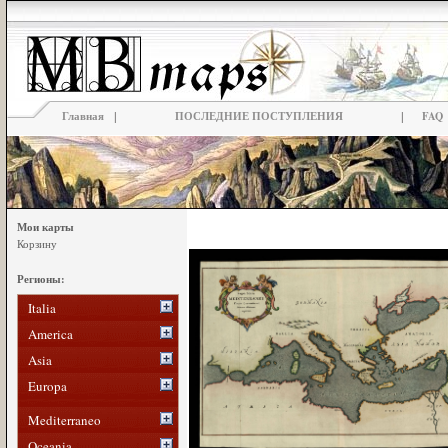
|
|
Главная
ПОСЛЕДНИЕ ПОСТУПЛЕНИЯ
FAQ
Мои карты
Корзину
Регионы:
Italia
America
Asia
Europa
Mediterraneo
Oceania