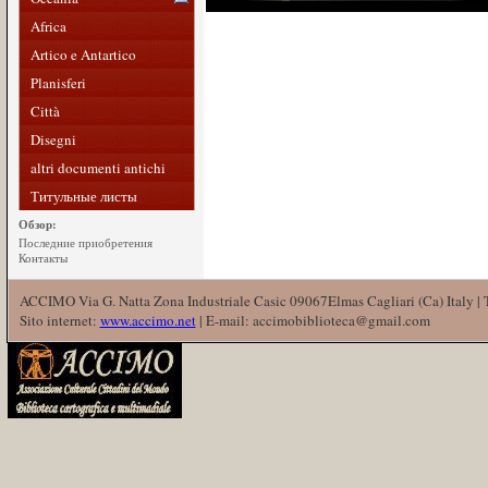
Africa
Artico e Antartico
Planisferi
Città
Disegni
altri documenti antichi
Титульные листы
Обзор:
Последние приобретения
Контакты
ACCIMO Via G. Natta Zona Industriale Casic 09067Elmas Cagliari (Ca) Italy |
Sito internet:
www.accimo.net
| E-mail: accimobiblioteca@gmail.com