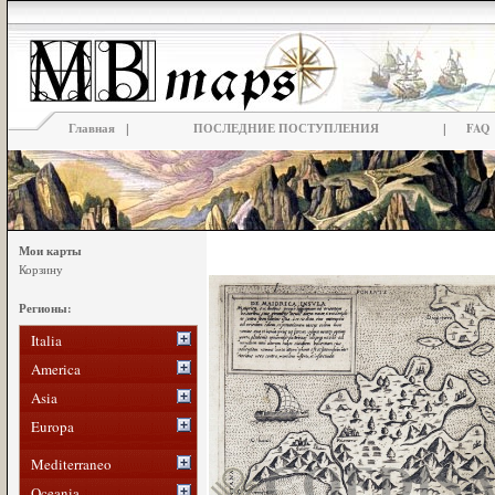
|
|
Главная
ПОСЛЕДНИЕ ПОСТУПЛЕНИЯ
FAQ
Мои карты
Корзину
Регионы:
Italia
America
Asia
Europa
Mediterraneo
Oceania