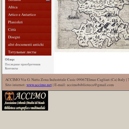
Africa
Artico e Antartico
Planisferi
Città
Disegni
altri documenti antichi
Титульные листы
Обзор:
Последние приобретения
Контакты
ACCIMO Via G. Natta Zona Industriale Casic 09067Elmas Cagliari (Ca) Italy |
Sito internet:
www.accimo.net
| E-mail: accimobiblioteca@gmail.com