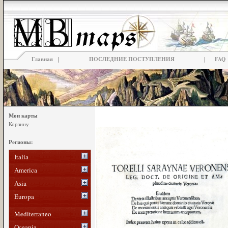
|
|
Главная
ПОСЛЕДНИЕ ПОСТУПЛЕНИЯ
FAQ
Мои карты
Корзину
Регионы:
Italia
America
Asia
Europa
Mediterraneo
Oceania