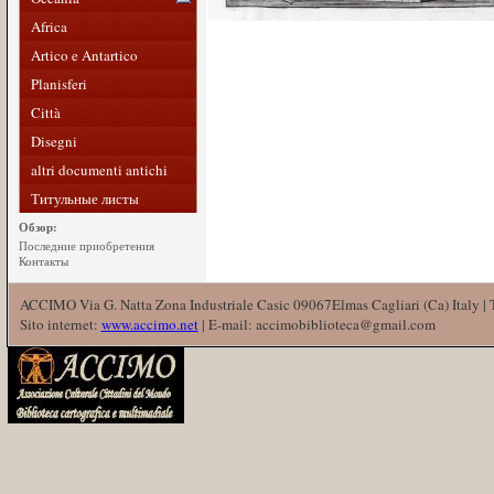
Africa
Artico e Antartico
Planisferi
Città
Disegni
altri documenti antichi
Титульные листы
Обзор:
Последние приобретения
Контакты
ACCIMO Via G. Natta Zona Industriale Casic 09067Elmas Cagliari (Ca) Italy |
Sito internet:
www.accimo.net
| E-mail: accimobiblioteca@gmail.com