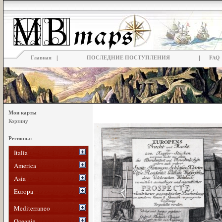
|
|
Главная
ПОСЛЕДНИЕ ПОСТУПЛЕНИЯ
FAQ
Мои карты
Корзину
Регионы:
Italia
America
Asia
Europa
Mediterraneo
Oceania