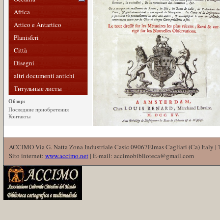
Africa
Artico e Antartico
Planisferi
Città
Disegni
altri documenti antichi
Титульные листы
Обзор:
Последние приобретения
Контакты
ACCIMO Via G. Natta Zona Industriale Casic 09067Elmas Cagliari (Ca) Italy |
Sito internet:
www.accimo.net
| E-mail: accimobiblioteca@gmail.com