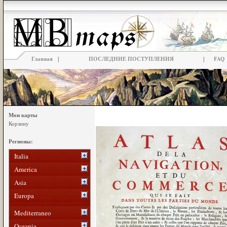
|
|
Главная
ПОСЛЕДНИЕ ПОСТУПЛЕНИЯ
FAQ
Мои карты
Корзину
Регионы:
Italia
America
Asia
Europa
Mediterraneo
Oceania