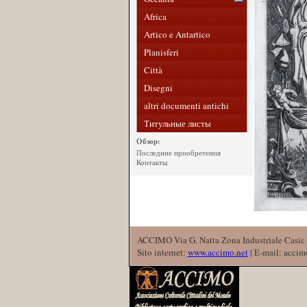
Africa
Artico e Antartico
Planisferi
Città
Disegni
altri documenti antichi
Титульные листы
Обзор:
Последние приобретения
Контакты
ACCIMO Via G. Natta Zona Industriale Casic 
Sito internet:
www.accimo.net
| E-mail: acci