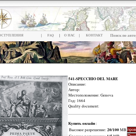
|
|
|
Поиск по авто
ОСТУПЛЕНИЯ
FAQ
О НАС
КОНТАКТ
541-SPECCHIO DEL MARE
Описание:
Автор:
Местоположение: Genova
Год: 1664
Quality document:
Купить онлайн
:
20/100
Высокое разрешение:
MB
1/5