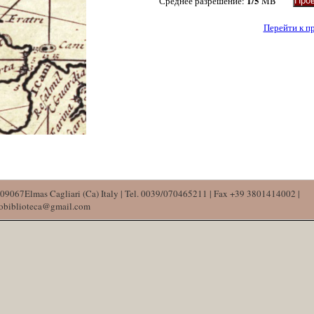
1/5
Среднее разрешение:
MB
Перейти к п
09067Elmas Cagliari (Ca) Italy | Tel. 0039/070465211 | Fax +39 3801414002 |
mobiblioteca@gmail.com