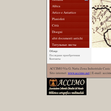
Africa
Artico e Antartico
Planisferi
Città
Disegni
altri documenti antichi
Титульные листы
Обзор:
Последние приобретения
Контакты
ACCIMO Via G. Natta Zona Industriale Casic 
Sito internet:
www.accimo.net
| E-mail: acci