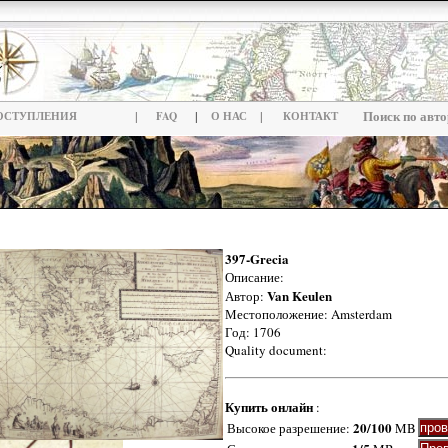
|
|
|
Поиск по авто
ОСТУПЛЕНИЯ
FAQ
О НАС
КОНТАКТ
397-Grecia
Описание:
Van Keulen
Автор:
Местоположение: Amsterdam
Год: 1706
Quality document:
Купить онлайн
:
20/100
Высокое разрешение:
MB