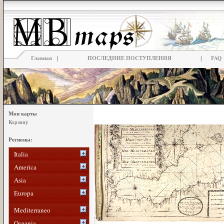
|
|
Главная
ПОСЛЕДНИЕ ПОСТУПЛЕНИЯ
FAQ
Мои карты
Корзину
Регионы:
Italia
America
Asia
Europa
Mediterraneo
Oceania