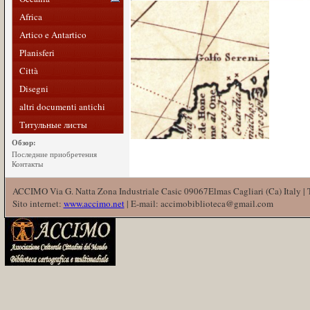
Africa
Artico e Antartico
Planisferi
Città
Disegni
altri documenti antichi
Титульные листы
Обзор:
Последние приобретения
Контакты
ACCIMO Via G. Natta Zona Industriale Casic 09067Elmas Cagliari (Ca) Italy |
Sito internet:
www.accimo.net
| E-mail: accimobiblioteca@gmail.com